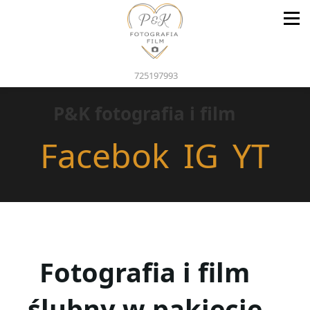
725197993
P&K fotografia i film
Facebok
IG
YT
Fotografia i film
ślubny w pakiecie