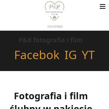
725197993
P&K fotografia i film
Facebok
IG
YT
Fotografia i film
ślubny w pakiecie