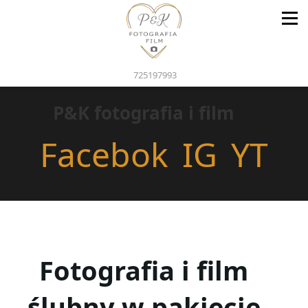
725197993
P&K fotografia i film
Facebok
IG
YT
Fotografia i film
ślubny w pakiecie