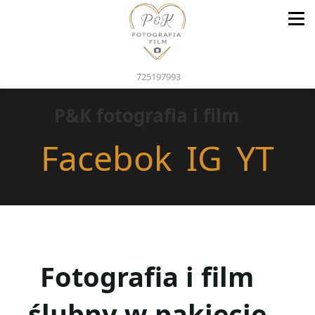
725197993
P&K fotografia i film
Facebok
IG
YT
Fotografia i film
ślubny w pakiecie