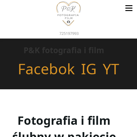
725197993
P&K fotografia i film
Facebok
IG
YT
Fotografia i film
ślubny w pakiecie