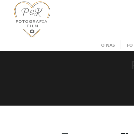
O NAS
FO