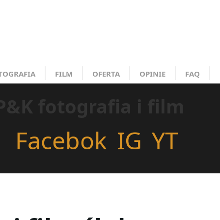
TOGRAFIA
FILM
OFERTA
OPINIE
FAQ
P&K fotografia i film
Facebok
IG
YT