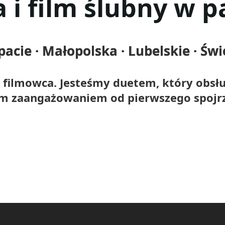
 i film ślubny w p
pacie · Małopolska · Lubelskie · Św
i filmowca. Jesteśmy duetem, który obs
nym zaangażowaniem od pierwszego spojrze