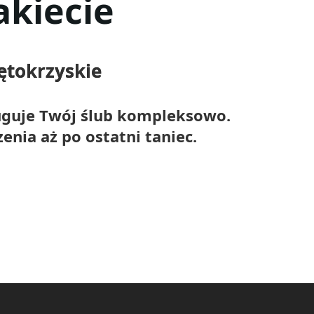
akiecie
iętokrzyskie
ługuje Twój ślub kompleksowo.
nia aż po ostatni taniec.